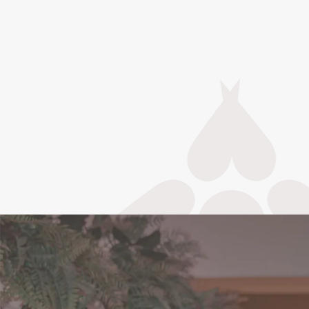
Cardápio Recanto dos
Sonhos
O seu evento acontecerá uma única vez, não terá
depois ou segunda chance para ser realizado do
jeitinho que você sempre sonhou! Aproveite as
oportunidades, escolha a opção que mais combina
com o seu evento:
ACESSE NOSSO CARDÁPIO DOS SONHOS