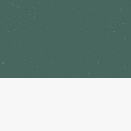
adicionais para o seu grande dia?São serviços
templam desde opções de carnes nobres,
lhas temáticas, bebidas e até sobremesas para
eus convidados tenham uma experiência
vel. Além disso, você também encontrará em
rdápio de adicionais, opções de decoração,
experiências e muito mais.Confira!
CONFIRA AQUI