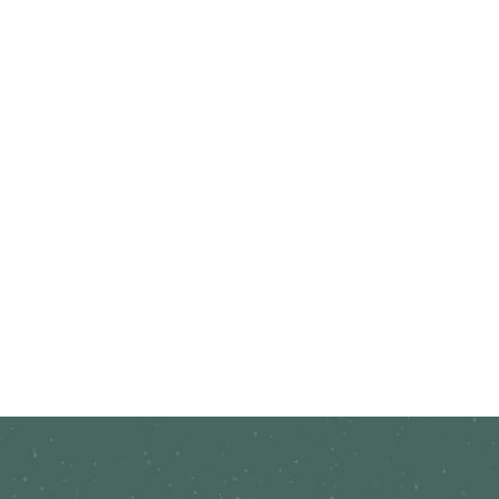
Quero fazer uma visita
O nosso atendimento é personalizado, por isso, é
necessário agendar com antecedência. Realizando o
seu agendamento, uma de nossas especialistas estará
exclusivamente disponível para você. Quem realiza o
agendamento aos sábados, também tem a
oportunidade de fazer uma degustação temática
preparada por nossos chefes. Cada mês é um tema
diferente! Clique no botão abaixo e fale com uma
consultora dos sonhos para solicitar o seu
agendamento.
AGENDAR UMA VISITA
uest Experience