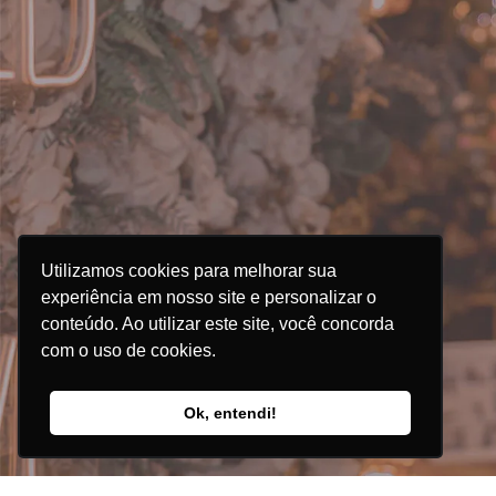
41017490
|
5511972494764
endimento@recantodosonhosrg.com.br
O Recanto
Estrutura
Utilizamos cookies para melhorar sua
Blog
experiência em nosso site e personalizar o
conteúdo. Ao utilizar este site, você concorda
Contato
com o uso de cookies.
Orçamento
Ok, entendi!
Política de Privacidade
Materiais Ricos