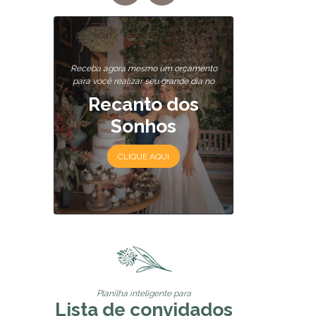
Receba agora mesmo um orçamento
para você realizar seu grande dia no
Recanto dos
Sonhos
CLIQUE AQUI
Planilha inteligente para
Lista de convidados