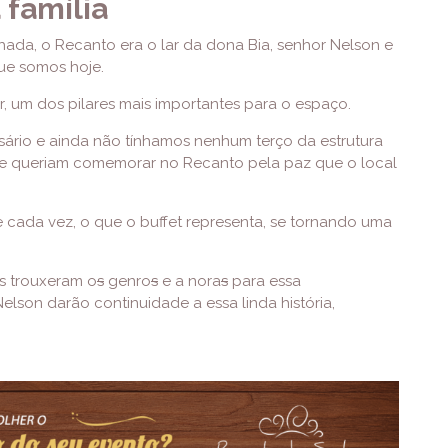
família
hada, o Recanto era o lar da dona Bia, senhor Nelson e
 que somos hoje.
, um dos pilares mais importantes para o espaço.
rsário e ainda não tínhamos nenhum terço da estrutura
nte queriam comemorar no Recanto pela paz que o local
 cada vez, o que o buffet representa, se tornando uma
s trouxeram o
s
genro
s
e a nora
s
para essa
Nelson darão continuidade a essa linda história,