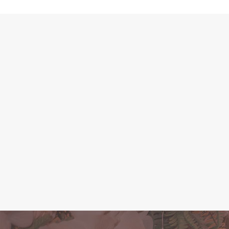
C
O seu event
realizado do j