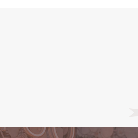
ardápio Recanto dos Sonh
o acontecerá uma única vez, não terá depois ou segunda cha
eitinho que você sempre sonhou! Aproveite as oportunidades, 
que mais combina com o seu evento:
ACESSE NOSSO CARDÁPIO DOS SONHOS