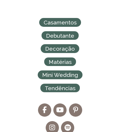
Casamentos
Debutante
Decoração
Matérias
Mini Wedding
Tendências