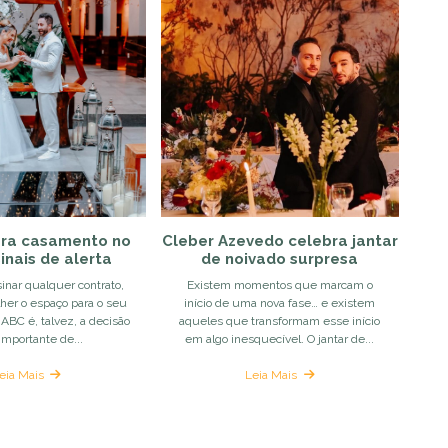
ara casamento no
Cleber Azevedo celebra jantar
sinais de alerta
de noivado surpresa
inar qualquer contrato,
Existem momentos que marcam o
olher o espaço para o seu
início de uma nova fase… e existem
ABC é, talvez, a decisão
aqueles que transformam esse início
importante de...
em algo inesquecível. O jantar de...
eia Mais
Leia Mais