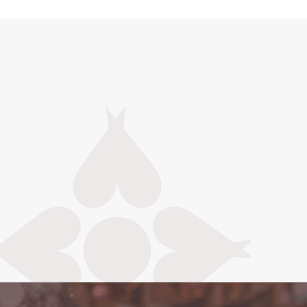
os
nce para ser
escolha a opção