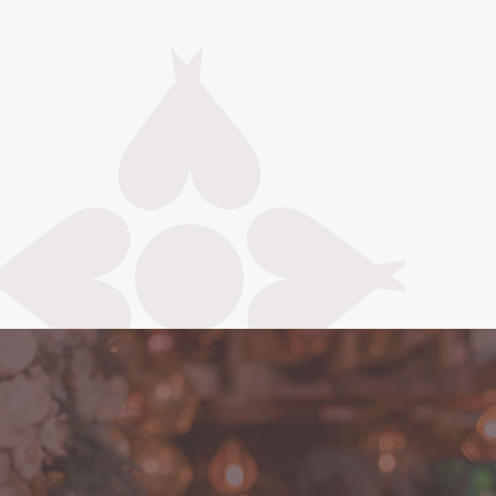
os
nce para ser
escolha a opção
Recanto
rutura