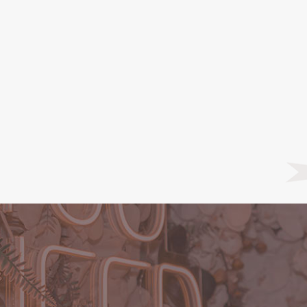
ardápio Recanto dos Sonh
o acontecerá uma única vez, não terá depois ou segunda cha
eitinho que você sempre sonhou! Aproveite as oportunidades, 
que mais combina com o seu evento:
ACESSE NOSSO CARDÁPIO DOS SONHOS
O 
Est