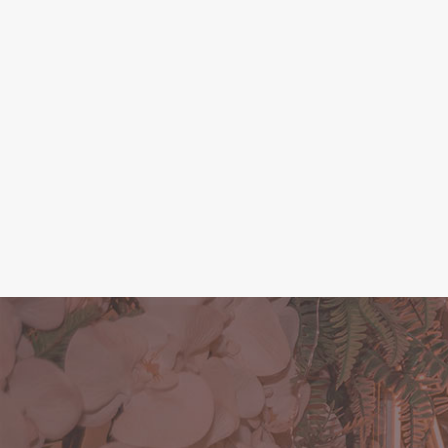
C
O seu event
realizado do j