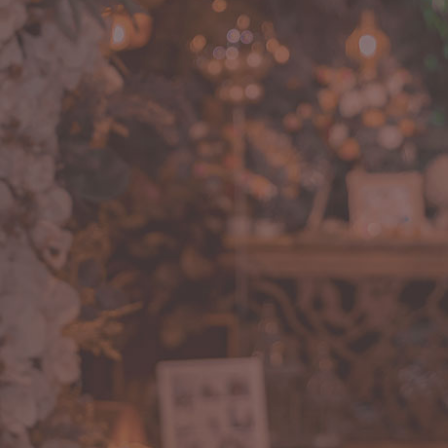
og
ntato
çamento
ítica de Privacidade
eriais Ricos
nto dos Sonhos | 2026
nvolvido por Incandescente