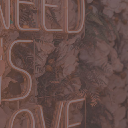
Bl
Co
Or
Pol
José Farhat, 169 - Bairro dos Fincos Riacho
Mat
Grande - São Bernardo do Campo/SP
(11) 4101-7490
|
(11) 93088-5971
tendimento@recantodosonhosrg.com.br
Reca
Dese