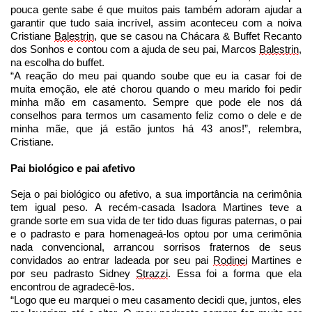
pouca gente sabe é que muitos pais também adoram ajudar a
garantir que tudo saia incrível, assim aconteceu com a noiva
Cristiane
Balestrin
, que se casou na Chácara & Buffet Recanto
dos Sonhos e contou com a ajuda de seu pai, Marcos
Balestrin
,
na escolha do buffet.
“A reação do meu pai quando soube que eu ia casar foi de
muita emoção, ele até chorou quando o meu marido foi pedir
minha mão em casamento. Sempre que pode ele nos dá
conselhos para termos um casamento feliz como o dele e de
minha mãe, que já estão juntos há 43 anos!”, relembra,
Cristiane.
Pai biológico e pai afetivo
Seja o pai biológico ou afetivo, a sua importância na cerimônia
tem igual peso. A recém-casada Isadora Martines teve a
grande sorte em sua vida de ter tido duas figuras paternas, o pai
e o padrasto e para homenageá-los optou por uma cerimônia
nada convencional, arrancou sorrisos fraternos de seus
convidados ao entrar ladeada por seu pai
Rodinei
Martines e
por seu padrasto Sidney
Strazzi
. Essa foi a forma que ela
encontrou de agradecê-los.
“Logo que eu marquei o meu casamento decidi que, juntos, eles