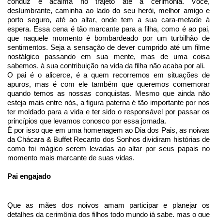
conduz e acalma no trajeto até à cerimônia. Você,
deslumbrante, caminha ao lado do seu herói, melhor amigo e
porto seguro, até ao altar, onde tem a sua cara-metade à
espera. Essa cena é tão marcante para a filha, como é ao pai,
que naquele momento é bombardeado por um turbilhão de
sentimentos. Seja a sensação de dever cumprido até um filme
nostálgico passando em sua mente, mas de uma coisa
sabemos, à sua contribuição na vida da filha não acaba por ali.
O pai é o alicerce, é a quem recorremos em situações de
apuros, mas é com ele também que queremos comemorar
quando temos as nossas conquistas. Mesmo que ainda não
esteja mais entre nós, a figura paterna é tão importante por nos
ter moldado para a vida e ter sido o responsável por passar os
princípios que levamos conosco por essa jornada.
É por isso que em uma homenagem ao Dia dos Pais, as noivas
da Chácara & Buffet Recanto dos Sonhos dividiram histórias de
como foi mágico serem levadas ao altar por seus papais no
momento mais marcante de suas vidas.
Pai engajado
Que as mães dos noivos am
a
m participar e planejar os
detalhes da cerimônia dos filhos todo mundo já sabe, mas o que