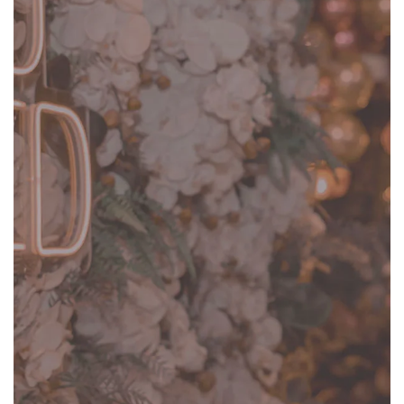
sé Farhat, 169 - Bairro dos Fincos Riacho
rande - São Bernardo do Campo/SP
41017490
|
5511972494764
endimento@recantodosonhosrg.com.br
O Recanto
Estrutura